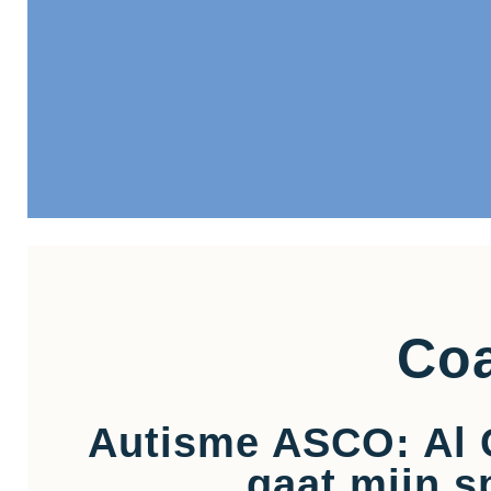
Coa
Autisme ASCO: Al 
gaat mijn s