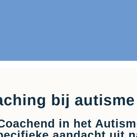
ching bij autisme
Coachend in het Autis
pecifieke aandacht uit n