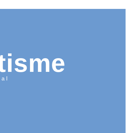
tisme
aal