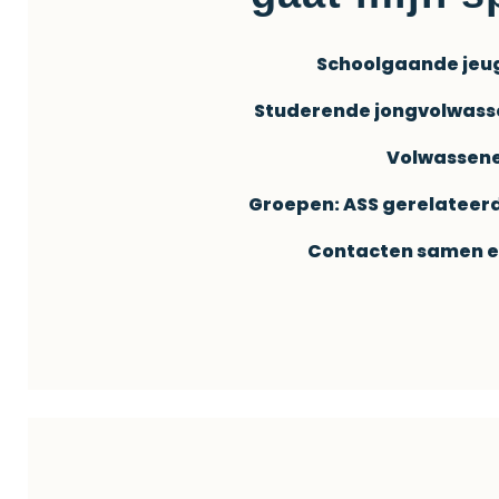
Schoolgaande jeugd
Studerende jongvolwassen
Volwassenen
Groepen: ASS gerelateerde
Contacten samen en 