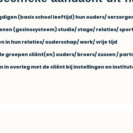
igen (basis school leeftijd) hun ouders/ verzorge
en (gezinssysteem) studie/ stage/ relaties/ sport
 in hun relaties/ ouderschap/ werk/ vrije tijd
 groepen cliënt(en) ouders/ broers/ zussen / partn
in overleg met de cliënt bij instellingen en institu