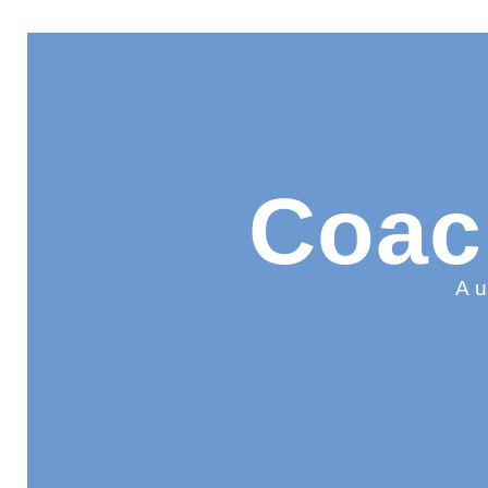
Coac
Au