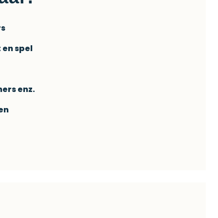
rs
 en spel
ers enz.
ten