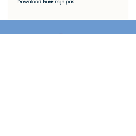
Download
hier
mijn pas.
Aangesloten bij:
Klachtenportaal Zorg
Contact
Ik ben bereikbaar op telefoonnummer:
06 57 59 61 09
Bedrijfsgegevens
KvK: 92868150 | AGB: 98107481